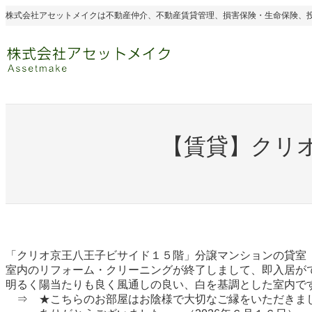
内
株式会社アセットメイクは不動産仲介、不動産賃貸管理、損害保険・生命保険、
容
を
ス
キ
ッ
プ
【賃貸】クリ
「クリオ京王八王子ビサイド１５階」分譲マンションの貸室
室内のリフォーム・クリーニングが終了しまして、即入居が
明るく陽当たりも良く風通しの良い、白を基調とした室内で
⇒ ★こちらのお部屋はお陰様で大切なご縁をいただきま